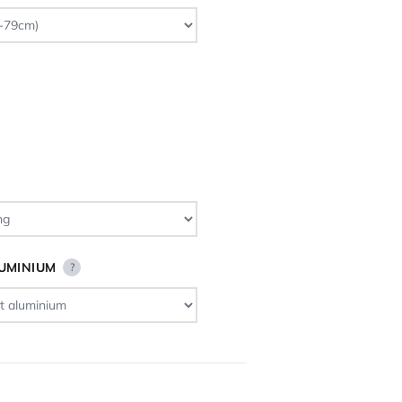
LUMINIUM
?