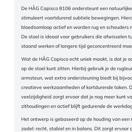
De HÅG Capisco 8106 ondersteunt een natuurlijke
stimuleert voortdurend subtiele bewegingen. Hierdo
bloedsomloop actief en worden rug en schouders m
De stoel is ideaal voor gebruikers die afwisselen t
staand werken of langere tijd geconcentreerd moet
Wat de HÅG Capisco echt uniek maakt, is dat je 
op de stoel kunt zitten. Hierbij gebruik je de rugleu
armsteun, wat extra ondersteuning biedt bij bijvo
creatieve werkzaamheden of kortdurende taken. 
veelzijdigheid zorgt ervoor dat je nog meer kunt va
zithoudingen en actief blijft gedurende de werkda
Het ontwerp is gebaseerd op de houding van een ru
zadel: recht, stabiel en in balans. Dit zorgt ervoor 