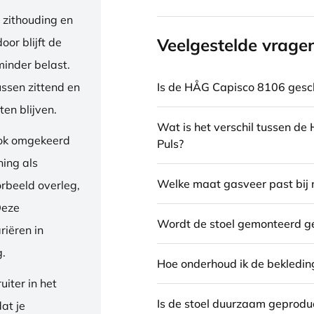
 zithouding en
Veelgestelde vrage
or blijft de
inder belast.
Is de HÅG Capisco 8106 gesch
ussen zittend en
en blijven.
Wat is het verschil tussen d
ook omgekeerd
Puls?
ning als
Welke maat gasveer past bij 
orbeeld overleg,
Deze
Wordt de stoel gemonteerd g
riëren in
g.
Hoe onderhoud ik de bekledin
iter in het
Is de stoel duurzaam geprodu
dat je