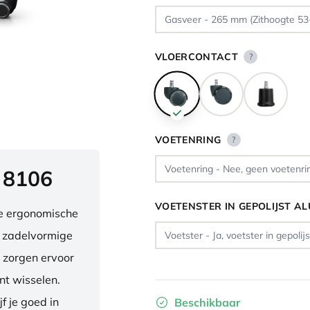
VLOERCONTACT
?
VOETENRING
?
 8106
VOETENSTER IN GEPOLIJST A
ve ergonomische
e zadelvormige
 zorgen ervoor
nt wisselen.
f je goed in
Beschikbaar