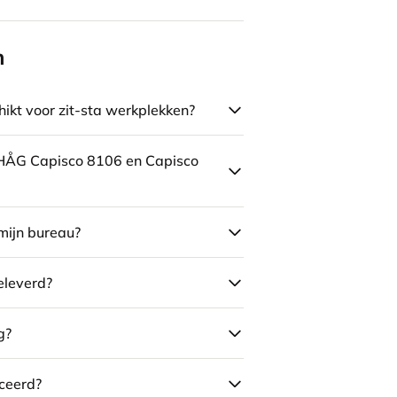
n
ikt voor zit-sta werkplekken?
e HÅG Capisco 8106 en Capisco
mijn bureau?
eleverd?
g?
ceerd?