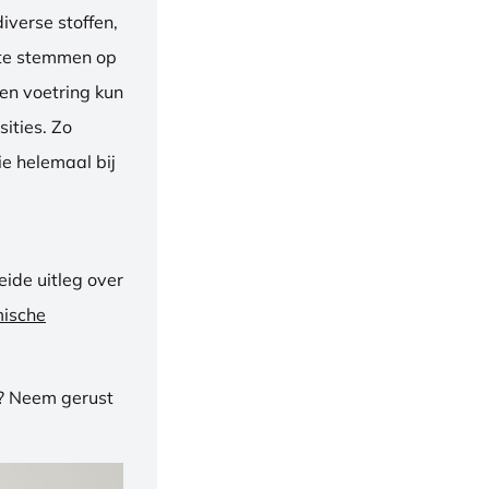
iverse stoffen,
f te stemmen op
een voetring kun
ities. Zo
e helemaal bij
ide uitleg over
mische
n? Neem gerust