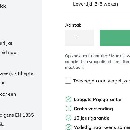
Levertijd: 3-6 weken
eide
Aantal:
rlijke
eid naar
Op zoek naar aantallen? Maak je w
compleet en vraag direct een offer
maat aan.
veer), zitdiepte
Toevoegen aan vergelijke
ar.
oor een
Laagste Prijsgarantie
Gratis verzending
volgens EN 1335
10 jaar garantie
ik.
Volledig naar wens samen