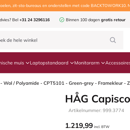
ustoelen, zit-sta-bureaus en onderstellen met code BACKTOWORK10. N
dvies?
Bel
+31 24 3296116
Binnen 100 dagen
gratis retour
ische muis
Laptopstandaard
Monitorarm
Accessoire
HÅG Capisco
Artikelnummer: 999.3774
1.219,99
incl. BTW