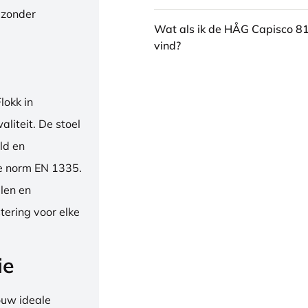
 zonder
Wat als ik de HÅG Capisco 8
vind?
okk in
liteit. De stoel
ld en
se norm EN 1335.
len en
tering voor elke
ie
ouw ideale