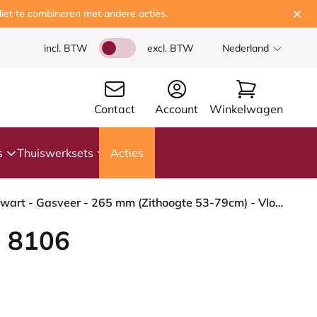
iet te combineren met andere acties.
incl. BTW
excl. BTW
Nederland
Contact
Account
Winkelwagen
s
Thuiswerksets
Acties
HÅG Capisco 8106 - Capture (Gabriel) - Wol / Polyamide - CPT5101 - Green-grey - Framekleur - Zwart - Gasveer - 265 mm (Zithoogte 53-79cm) - Vloercontact - Zachte wielen t.b.v. harde vloeren - Voetenring - Nee, geen voetenring - Voetster - Ja, voetster ...
 8106