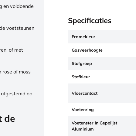
ng en voldoende
Specificaties
de voetsteunen
Framekleur
ren, of met
Gasveerhoogte
Stofgroep
h rose of moss
Stofkleur
Vloercontact
, afgestemd op
Voetenring
t de
Voetenster In Gepolijst
Aluminium