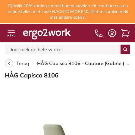
Tijdelijk 10% korting op alle bureaustoelen, zit-sta-bureaus en
onderstellen met code BACKTOWORK10. Niet te combineren
met andere acties.
Terug
HÅG Capisco 8106 - Capture (Gabriel) - Wol / Polyamide - CPT5101 - Green-grey - Framekleur - Blush Rose - Gasveer - 200 mm (Zithoogte 46-64cm) - Vloercontact - Zachte wielen t.b.v. harde vloeren - Voetenring - Ja, in framekleur - Voetster - Nee, voetst...
HÅG Capisco 8106