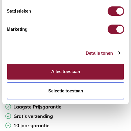
Statistieken
Aantal:
Marketing
In winkelwagen
Details tonen
Offerte aanvragen
Op zoek naar aantallen? Maak je werkplek compleet en vraag
Alles toestaan
direct een offerte op maat aan.
Toevoegen aan vergelijker
Selectie toestaan
Laagste Prijsgarantie
Gratis verzending
10 jaar garantie