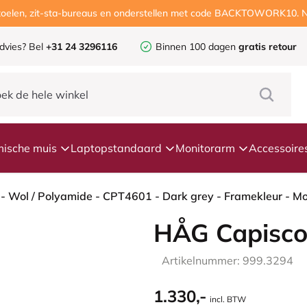
ustoelen, zit-sta-bureaus en onderstellen met code BACKTOWORK10. N
dvies?
Bel
+31 24 3296116
Binnen 100 dagen
gratis retour
ische muis
Laptopstandaard
Monitorarm
Accessoire
HÅG Capisco
Artikelnummer: 999.3294
1.330,-
incl. BTW