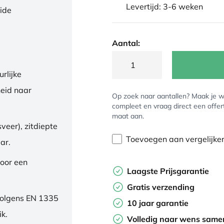
Levertijd: 3-6 weken
eide
Aantal:
rlijke
eid naar
Op zoek naar aantallen? Maak je w
compleet en vraag direct een offer
maat aan.
veer), zitdiepte
Toevoegen aan vergelijke
ar.
oor een
Laagste Prijsgarantie
Gratis verzending
volgens EN 1335
10 jaar garantie
ik.
Volledig naar wens samen