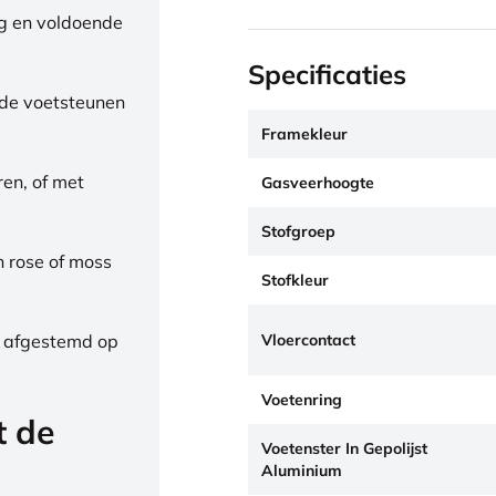
ng en voldoende
Specificaties
de voetsteunen
Framekleur
ren, of met
Gasveerhoogte
Stofgroep
h rose of moss
Stofkleur
Vloercontact
, afgestemd op
Voetenring
t de
Voetenster In Gepolijst
Aluminium