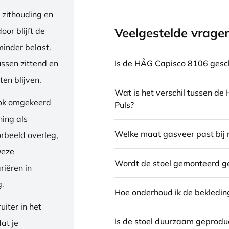
 zithouding en
Veelgestelde vrage
or blijft de
inder belast.
Is de HÅG Capisco 8106 gesch
ussen zittend en
en blijven.
Wat is het verschil tussen d
ook omgekeerd
Puls?
ning als
Welke maat gasveer past bij 
orbeeld overleg,
Deze
Wordt de stoel gemonteerd g
riëren in
g.
Hoe onderhoud ik de bekledin
iter in het
Is de stoel duurzaam geprodu
dat je