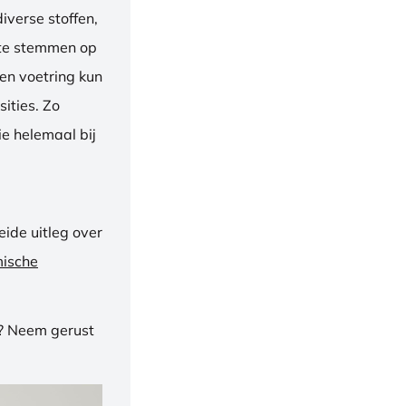
iverse stoffen,
f te stemmen op
een voetring kun
ities. Zo
e helemaal bij
ide uitleg over
mische
n? Neem gerust