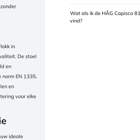
 zonder
Wat als ik de HÅG Capisco 8
vind?
okk in
liteit. De stoel
ld en
se norm EN 1335.
len en
tering voor elke
ie
ouw ideale