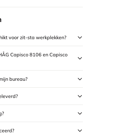
n
ikt voor zit-sta werkplekken?
e HÅG Capisco 8106 en Capisco
mijn bureau?
eleverd?
g?
ceerd?