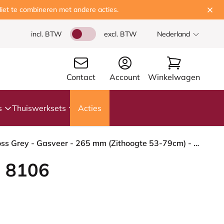
iet te combineren met andere acties.
incl. BTW
excl. BTW
Nederland
Contact
Account
Winkelwagen
s
Thuiswerksets
Acties
HÅG Capisco 8106 - Capture (Gabriel) - Wol / Polyamide - CPT4601 - Dark grey - Framekleur - Moss Grey - Gasveer - 265 mm (Zithoogte 53-79cm) - Vloercontact - Harde wielen t.b.v. zachte vloeren - Voetenring - Ja, in framekleur - Voetster - Ja, voetster ...
 8106