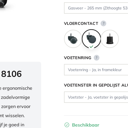
VLOERCONTACT
?
VOETENRING
?
 8106
VOETENSTER IN GEPOLIJST A
ve ergonomische
e zadelvormige
 zorgen ervoor
nt wisselen.
f je goed in
Beschikbaar