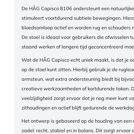
De HÅG Capisco 8106 ondersteunt een natuurlijke
stimuleert voortdurend subtiele bewegingen. Hierdo
bloedsomloop actief en worden rug en schouders m
De stoel is ideaal voor gebruikers die afwisselen t
staand werken of langere tijd geconcentreerd moet
Wat de HÅG Capisco echt uniek maakt, is dat je 
op de stoel kunt zitten. Hierbij gebruik je de rugleu
armsteun, wat extra ondersteuning biedt bij bijvo
creatieve werkzaamheden of kortdurende taken. 
veelzijdigheid zorgt ervoor dat je nog meer kunt va
zithoudingen en actief blijft gedurende de werkda
Het ontwerp is gebaseerd op de houding van een ru
zadel: recht, stabiel en in balans. Dit zorgt ervoor 