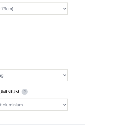
LUMINIUM
?