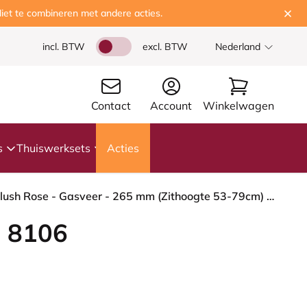
iet te combineren met andere acties.
incl. BTW
excl. BTW
Nederland
Contact
Account
Winkelwagen
s
Thuiswerksets
Acties
HÅG Capisco 8106 - Capture (Gabriel) - Wol / Polyamide - CPT4401 - Warm grey - Framekleur - Blush Rose - Gasveer - 265 mm (Zithoogte 53-79cm) - Vloercontact - Glijdoppen - Voetenring - Nee, geen voetenring - Voetster - Ja, voetster in gepolijst aluminium
 8106