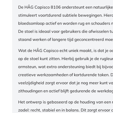
De HÅG Capisco 8106 ondersteunt een natuurlijke
stimuleert voortdurend subtiele bewegingen. Hierdo
bloedsomloop actief en worden rug en schouders m
De stoel is ideaal voor gebruikers die afwisselen t
staand werken of langere tijd geconcentreerd moet
Wat de HÅG Capisco echt uniek maakt, is dat je 
op de stoel kunt zitten. Hierbij gebruik je de rugleu
armsteun, wat extra ondersteuning biedt bij bijvo
creatieve werkzaamheden of kortdurende taken. 
veelzijdigheid zorgt ervoor dat je nog meer kunt va
zithoudingen en actief blijft gedurende de werkda
Het ontwerp is gebaseerd op de houding van een ru
zadel: recht, stabiel en in balans. Dit zorgt ervoor 