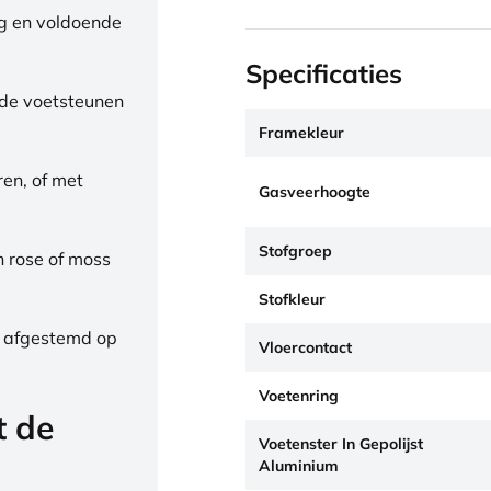
ng en voldoende
Specificaties
de voetsteunen
Framekleur
ren, of met
Gasveerhoogte
Stofgroep
h rose of moss
Stofkleur
, afgestemd op
Vloercontact
Voetenring
t de
Voetenster In Gepolijst
Aluminium