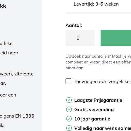
Levertijd: 3-6 weken
eide
Aantal:
rlijke
eid naar
Op zoek naar aantallen? Maak je w
compleet en vraag direct een offer
maat aan.
veer), zitdiepte
Toevoegen aan vergelijke
ar.
oor een
Laagste Prijsgarantie
Gratis verzending
volgens EN 1335
10 jaar garantie
ik.
Volledig naar wens samen