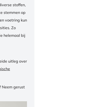
iverse stoffen,
f te stemmen op
een voetring kun
ities. Zo
e helemaal bij
ide uitleg over
mische
n? Neem gerust