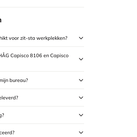
n
ikt voor zit-sta werkplekken?
e HÅG Capisco 8106 en Capisco
mijn bureau?
eleverd?
g?
ceerd?