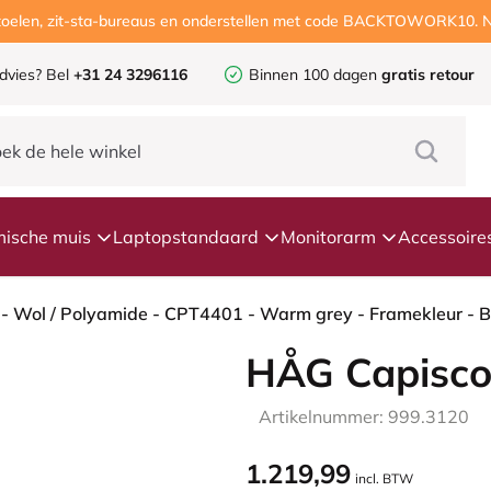
ustoelen, zit-sta-bureaus en onderstellen met code BACKTOWORK10. N
dvies?
Bel
+31 24 3296116
Binnen 100 dagen
gratis retour
ische muis
Laptopstandaard
Monitorarm
Accessoire
HÅG Capisco
Artikelnummer: 999.3120
1.219,99
incl. BTW