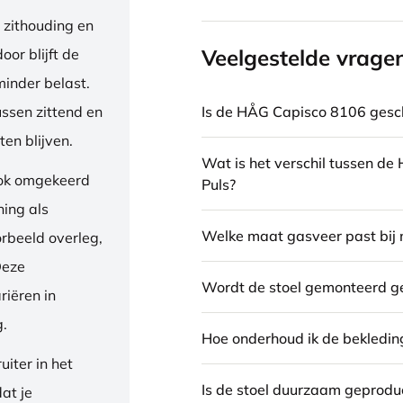
 zithouding en
Veelgestelde vrage
or blijft de
inder belast.
Is de HÅG Capisco 8106 gesch
ussen zittend en
en blijven.
Wat is het verschil tussen d
ook omgekeerd
Puls?
ning als
Welke maat gasveer past bij 
orbeeld overleg,
Deze
Wordt de stoel gemonteerd g
riëren in
g.
Hoe onderhoud ik de bekledin
iter in het
Is de stoel duurzaam geprodu
dat je