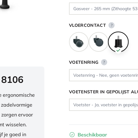
VLOERCONTACT
?
VOETENRING
?
 8106
VOETENSTER IN GEPOLIJST A
ve ergonomische
e zadelvormige
 zorgen ervoor
nt wisselen.
f je goed in
Beschikbaar