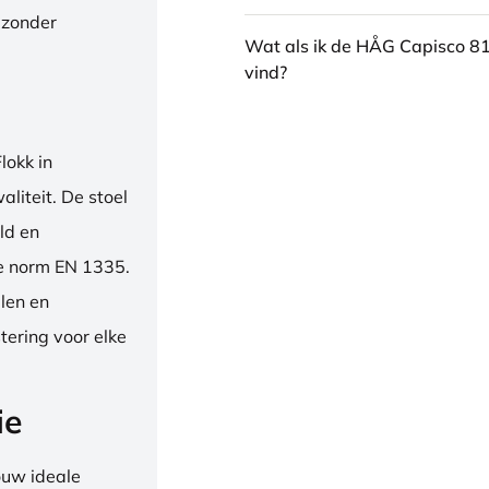
 zonder
Wat als ik de HÅG Capisco 8
vind?
okk in
liteit. De stoel
ld en
se norm EN 1335.
len en
tering voor elke
ie
ouw ideale