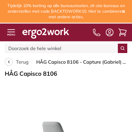
Tijdelijk 10% korting op alle bureaustoelen, zit-sta-bureaus en
onderstellen met code BACKTOWORK10. Niet te combineren
met andere acties.
Terug
HÅG Capisco 8106 - Capture (Gabriel) - Wol / Polyamide - CPT4102 - Light grey - Framekleur - Moss Grey - Gasveer - 200 mm (Zithoogte 46-64cm) - Vloercontact - Glijdoppen - Voetenring - Ja, in framekleur - Voetster - Ja, voetster in gepolijst aluminium
HÅG Capisco 8106