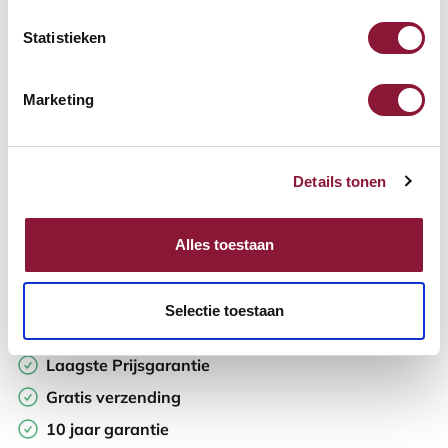
Statistieken
Aantal:
Marketing
In winkelwagen
Details tonen
Offerte aanvragen
Op zoek naar aantallen? Maak je werkplek compleet en vraag
Alles toestaan
direct een offerte op maat aan.
Toevoegen aan vergelijker
Selectie toestaan
Laagste Prijsgarantie
Gratis verzending
10 jaar garantie